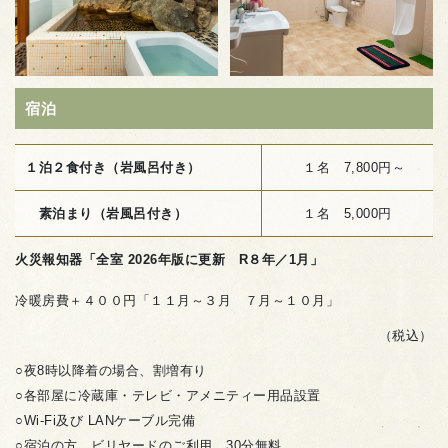
宿泊
１泊２食付き（岩風呂付き）
１名 7,800円～
素泊まり
（岩風呂付き）
１名 5,000円
火災報知器「全室 2026年版に更新 R８年／1月」
冷暖房費＋４００円「１１月～３月 ７月～１０月」
（税込）
○夜8時以降着の場合、割増有り
○各部屋に冷蔵庫・テレビ・アメニティー用品設置
○Wi-Fi及び LANケーブル完備
○宿泊の方、ビリヤードのご利用、30分無料。