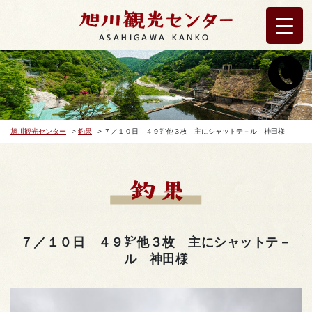
ASAHIGAWA KANKO
旭川観光センター
>
釣果
>
７／１０日 ４９㌢他３枚 主にシャットテ－ル 神田様
７／１０日 ４９㌢他３枚 主にシャットテ－
ル 神田様