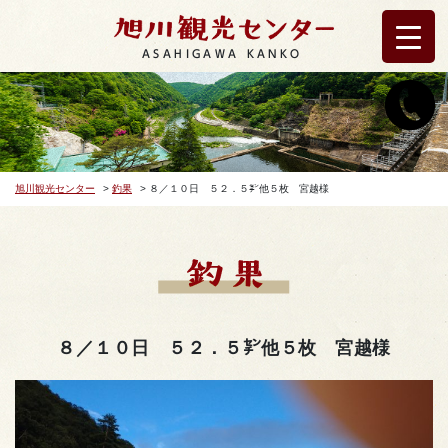
ASAHIGAWA KANKO
旭川観光センター
>
釣果
>
８／１０日 ５２．５㌢他５枚 宮越様
８／１０日 ５２．５㌢他５枚 宮越様