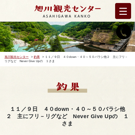
ASAHIGAWA KANKO
旭川観光センター
>
釣果
>
１１／９日 ４０down・４０～５０バラシ他２ 主にフリ－
リグなど Never Give Upの １さま
１１／９日 ４０down・４０～５０バラシ他
２ 主にフリ－リグなど Never Give Upの １
さま