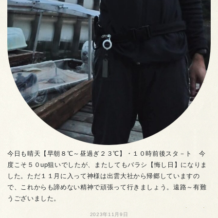
今日も晴天【早朝８℃～昼過ぎ２３℃】・１０時前後スタ－ト 今
度こそ５０up狙いでしたが、またしてもバラシ【悔し日】になりま
した。ただ１１月に入って神様は出雲大社から帰郷していますの
で、これからも諦めない精神で頑張って行きましょう。遠路～有難
うございました。
2023年11月9日