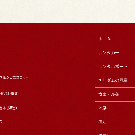
ホーム
レンタカー
レンタルボート
ス風ジビエコロッケ
旭川ダムの風景
田760番地
食事・喫茶
7（橋本規敏）
体験
宿泊