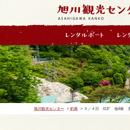
ASAHIGAWA KANKO
旭川観光センター
>
釣果
>
５／４日 41㌢ 他4枚 