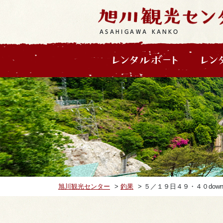
ASAHIGAWA KANKO
旭川観光センター
>
釣果
>
５／１９日４９・４０do