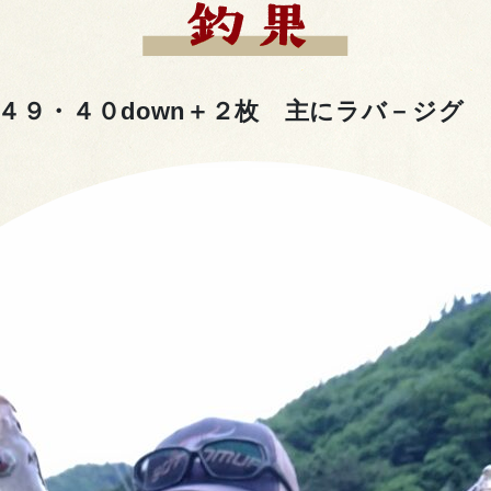
４９・４０down＋２枚 主にラバ－ジグ