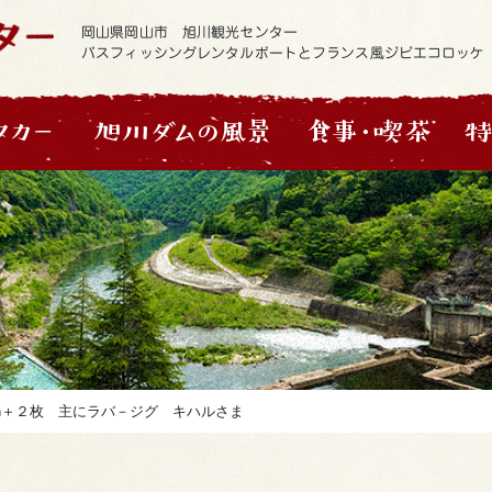
岡山県岡山市 旭川観光センター
バスフィッシングレンタルボートとフランス風ジビエコロッケ
wn＋２枚 主にラバ－ジグ キハルさま