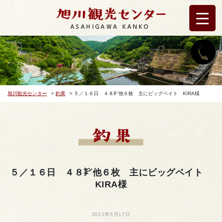
ASAHIGAWA KANKO
旭川観光センター
>
釣果
>
５／１６日 ４８㌢他６枚 主にビッグベイト KIRA様
５／１６日 ４８㌢他６枚 主にビッグベイト
KIRA様
2021年5月17日