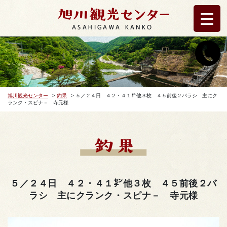
ASAHIGAWA KANKO
旭川観光センター
>
釣果
>
５／２４日 ４２・４１㌢他３枚 ４５前後２バラシ 主にク
ランク・スピナ－ 寺元様
５／２４日 ４２・４１㌢他３枚 ４５前後２バ
ラシ 主にクランク・スピナ－ 寺元様