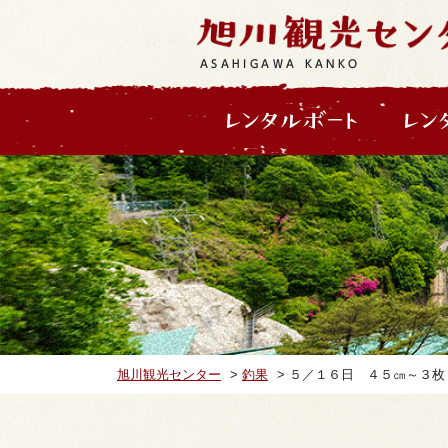
ASAHIGAWA KANKO
旭川観光センター
>
釣果
>
５／１６日 ４５㎝～３枚