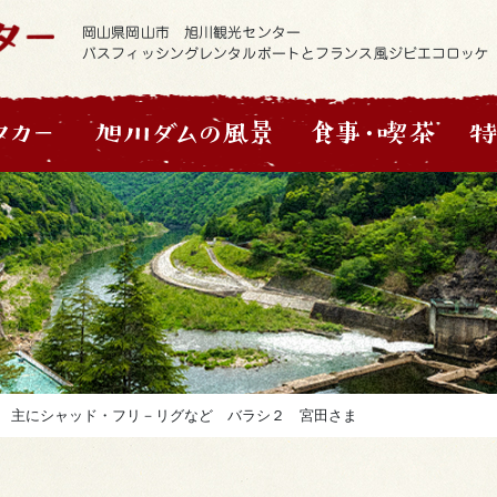
岡山県岡山市 旭川観光センター
バスフィッシングレンタルボートとフランス風ジビエコロッケ
 主にシャッド・フリ－リグなど バラシ２ 宮田さま