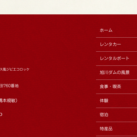
ホーム
レンタカー
レンタルボート
ス風ジビエコロッケ
旭川ダムの風景
田760番地
食事・喫茶
7（橋本規敏）
体験
宿泊
特産品