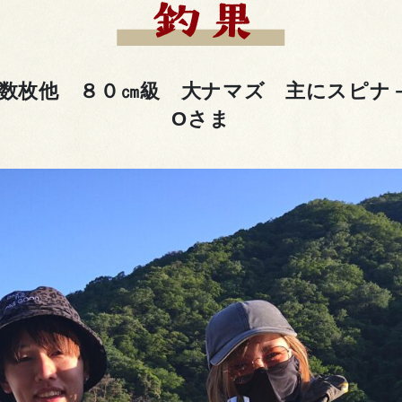
α数枚他 ８０㎝級 大ナマズ 主にスピ
Oさま