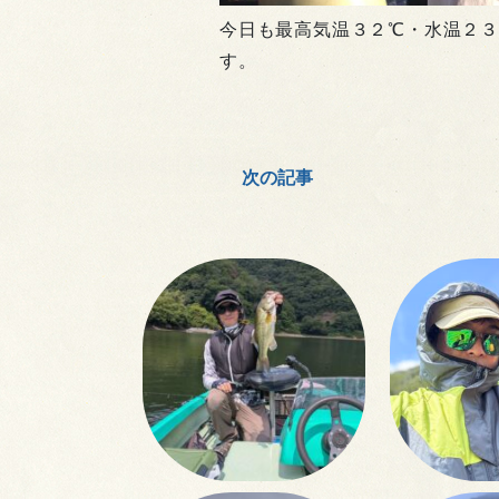
今日も最高気温３２℃・水温２３
す。
次の記事