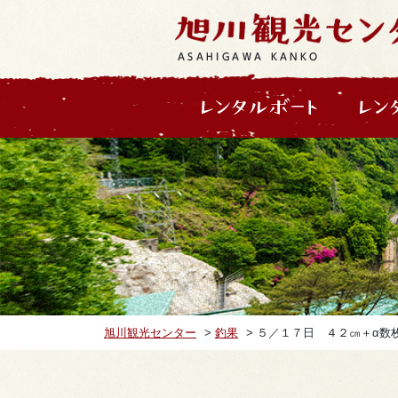
ASAHIGAWA KANKO
旭川観光センター
>
釣果
>
５／１７日 ４２㎝＋α数