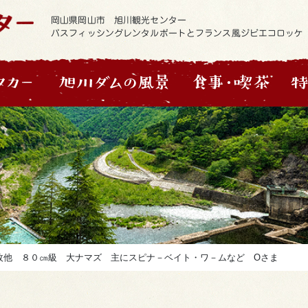
岡山県岡山市 旭川観光センター
バスフィッシングレンタルボートとフランス風ジビエコロッケ
枚他 ８０㎝級 大ナマズ 主にスピナ－ベイト・ワ－ムなど Oさま