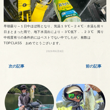
早朝曇り～１日中ほぼ雨となり、気温１９℃～２４℃・水温も前々
日まとまった雨で、地下水流出により－３℃低下．．２３℃ 濁り
中程度有りの条件的にはベストでない中でしたが、枚数は
TOPCLASS おめでとうございます。
2026年6月8日
次の記事
前の記事