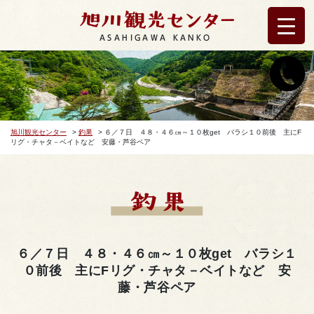
ASAHIGAWA KANKO
旭川観光センター
>
釣果
>
６／７日 ４８・４６㎝～１０枚get バラシ１０前後 主にF
リグ・チャタ－ベイトなど 安藤・芦谷ペア
６／７日 ４８・４６㎝～１０枚get バラシ１
０前後 主にFリグ・チャタ－ベイトなど 安
藤・芦谷ペア