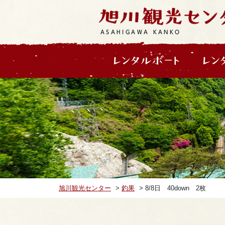
ASAHIGAWA KANKO
旭川観光センター
>
釣果
>
8/8日 40down 2枚