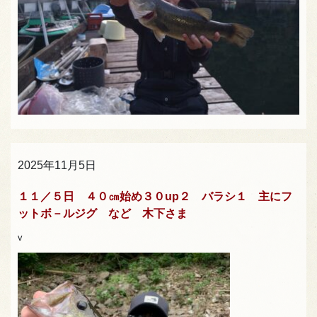
2025年11月5日
１１／５日 ４０㎝始め３０up２ バラシ１ 主にフ
ットボ－ルジグ など 木下さま
v