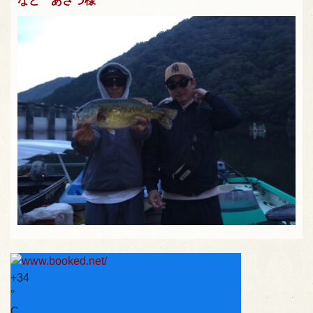
など あさづ様
+
34
°
C