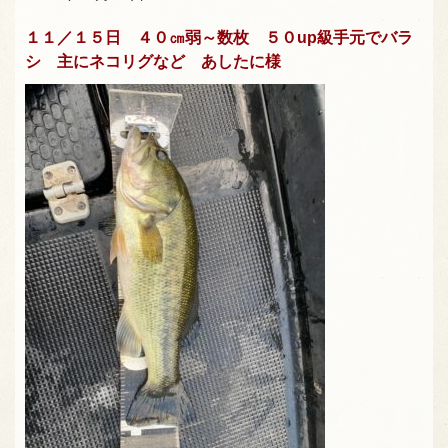
１１／１５日 ４０㎝弱～数枚 ５０up級手元でバラ
シ 主にネコリグなど あしたに様