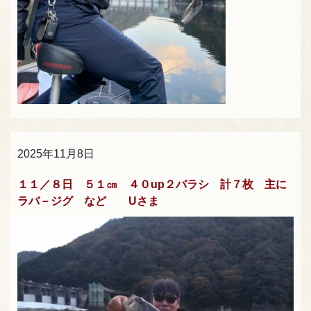
2025年11月8日
１１／８日 ５１㎝ ４０up２バラシ 計７枚 主に
ラバ－ジグ など Uさま