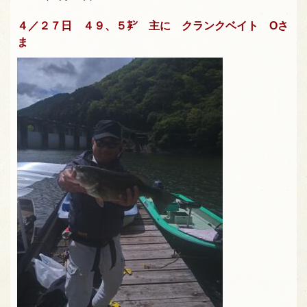
４／２７日 ４９、５㌢ 主に クランクベイト Oさ
ま