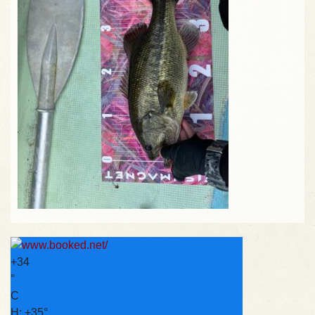
+
34
°
C
H:
+
35°