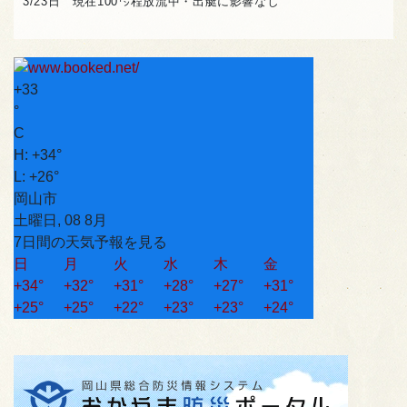
3/23日 現在100㌧程放流中・出艇に影響なし
+
33
°
C
H:
+
34°
L:
+
26°
岡山市
土曜日, 08 8月
7日間の天気予報を見る
日
月
火
水
木
金
+
34°
+
32°
+
31°
+
28°
+
27°
+
31°
+
25°
+
25°
+
22°
+
23°
+
23°
+
24°