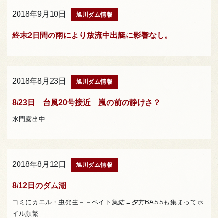
2018年9月10日
旭川ダム情報
終末2日間の雨により放流中出艇に影響なし。
2018年8月23日
旭川ダム情報
8/23日 台風20号接近 嵐の前の静けさ？
水門露出中
2018年8月12日
旭川ダム情報
8/12日のダム湖
ゴミにカエル・虫発生－－ベイト集結→夕方BASSも集まってボ
イル頻繁