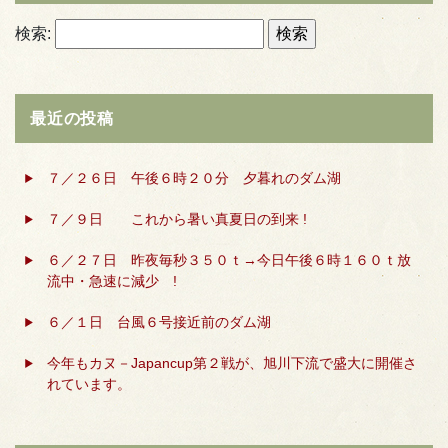
検索:
最近の投稿
７／２６日 午後６時２０分 夕暮れのダム湖
７／９日 これから暑い真夏日の到来 !
６／２７日 昨夜毎秒３５０ｔ→今日午後６時１６０ｔ放
流中・急速に減少 !
６／１日 台風６号接近前のダム湖
今年もカヌ－Japancup第２戦が、旭川下流で盛大に開催さ
れています。