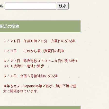
索:
最近の投稿
７／２６日 午後６時２０分 夕暮れのダム湖
７／９日 これから暑い真夏日の到来 !
６／２７日 昨夜毎秒３５０ｔ→今日午後６時１
６０ｔ放流中・急速に減少 !
６／１日 台風６号接近前のダム湖
今年もカヌ－Japancup第２戦が、旭川下流で盛
大に開催されています。