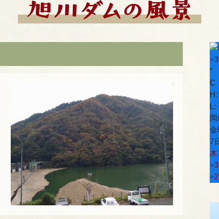
+
3
°
C
H
L:
岡
金
7
木
+
3
+
2