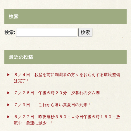
検索
検索:
最近の投稿
８／４日 お盆を前に殉職者の方々をお迎えする環境整備
は完了 !
７／２６日 午後６時２０分 夕暮れのダム湖
７／９日 これから暑い真夏日の到来 !
６／２７日 昨夜毎秒３５０ｔ→今日午後６時１６０ｔ放
流中・急速に減少 !