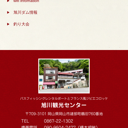
wifi infomation
旭川ダム情報
釣り大会
バスフィッシングレンタルボートとフランス風ジビエコロッケ
旭川観光センター
〒709-3101 岡山県岡山市建部町鶴田760番地
TEL
0867-22-1302
携帯電話
090-9504-7477（橋本規敏）