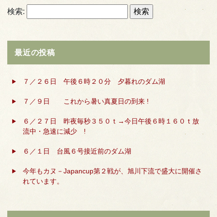
検索:
最近の投稿
７／２６日 午後６時２０分 夕暮れのダム湖
７／９日 これから暑い真夏日の到来 !
６／２７日 昨夜毎秒３５０ｔ→今日午後６時１６０ｔ放
流中・急速に減少 !
６／１日 台風６号接近前のダム湖
今年もカヌ－Japancup第２戦が、旭川下流で盛大に開催さ
れています。