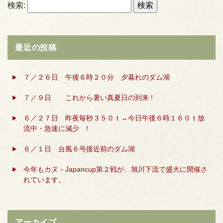
検索:
最近の投稿
７／２６日 午後６時２０分 夕暮れのダム湖
７／９日 これから暑い真夏日の到来 !
６／２７日 昨夜毎秒３５０ｔ→今日午後６時１６０ｔ放
流中・急速に減少 !
６／１日 台風６号接近前のダム湖
今年もカヌ－Japancup第２戦が、旭川下流で盛大に開催さ
れています。
アーカイブ