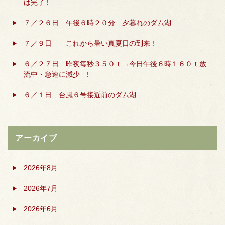
は完了 !
７／２６日 午後６時２０分 夕暮れのダム湖
７／９日 これから暑い真夏日の到来 !
６／２７日 昨夜毎秒３５０ｔ→今日午後６時１６０ｔ放
流中・急速に減少 !
６／１日 台風６号接近前のダム湖
アーカイブ
2026年8月
2026年7月
2026年6月