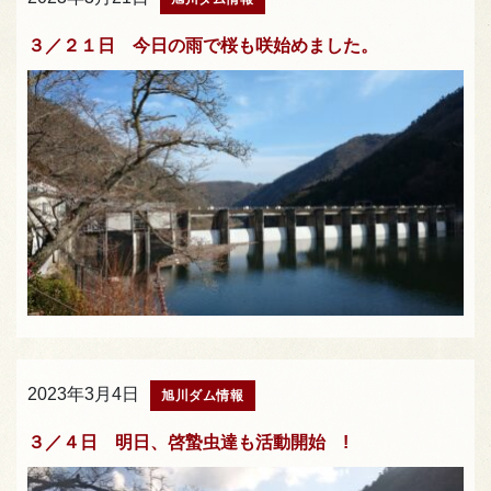
３／２１日 今日の雨で桜も咲始めました。
2023年3月4日
旭川ダム情報
３／４日 明日、啓蟄虫達も活動開始 !