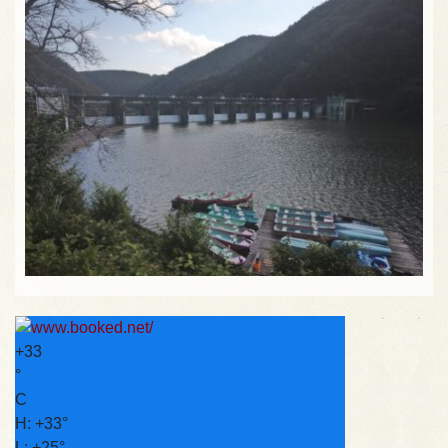
+
33
°
C
H:
+
33°
L:
+
25°