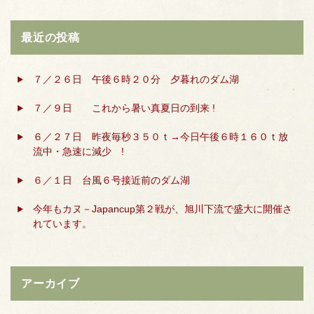
最近の投稿
７／２６日 午後６時２０分 夕暮れのダム湖
７／９日 これから暑い真夏日の到来 !
６／２７日 昨夜毎秒３５０ｔ→今日午後６時１６０ｔ放
流中・急速に減少 !
６／１日 台風６号接近前のダム湖
今年もカヌ－Japancup第２戦が、旭川下流で盛大に開催さ
れています。
アーカイブ