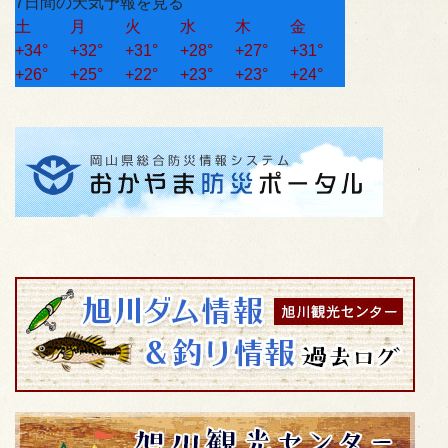
7日間の天気予報を見る
土
月
火
水
木
金
+
34°
+
32°
+
31°
+
28°
+
27°
+
31°
+
26°
+
25°
+
22°
+
23°
+
23°
+
24°