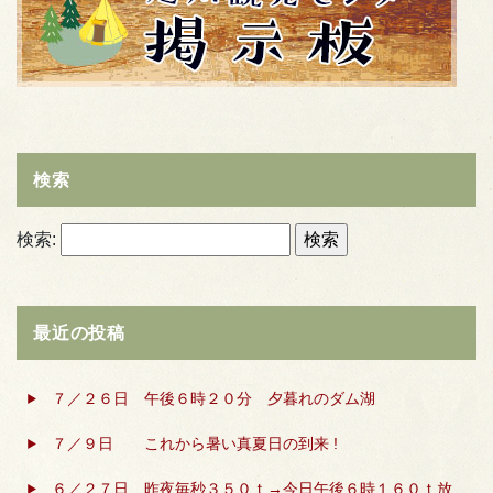
検索
検索:
最近の投稿
７／２６日 午後６時２０分 夕暮れのダム湖
７／９日 これから暑い真夏日の到来 !
６／２７日 昨夜毎秒３５０ｔ→今日午後６時１６０ｔ放