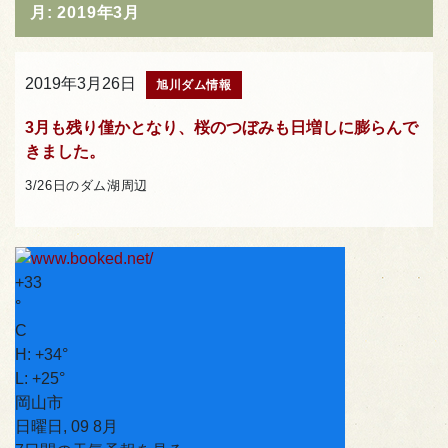
月:
2019年3月
2019年3月26日
旭川ダム情報
3月も残り僅かとなり、桜のつぼみも日増しに膨らんで
きました。
3/26日のダム湖周辺
+
33
°
C
H:
+
34°
L:
+
25°
岡山市
日曜日, 09 8月