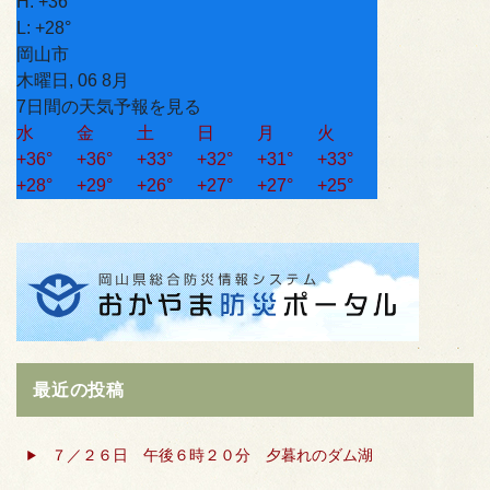
H:
+
36°
L:
+
28°
岡山市
木曜日, 06 8月
7日間の天気予報を見る
水
金
土
日
月
火
+
36°
+
36°
+
33°
+
32°
+
31°
+
33°
+
28°
+
29°
+
26°
+
27°
+
27°
+
25°
最近の投稿
７／２６日 午後６時２０分 夕暮れのダム湖