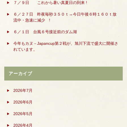
７／９日 これから暑い真夏日の到来 !
６／２７日 昨夜毎秒３５０ｔ→今日午後６時１６０ｔ放
流中・急速に減少 !
６／１日 台風６号接近前のダム湖
今年もカヌ－Japancup第２戦が、旭川下流で盛大に開催さ
れています。
アーカイブ
2026年7月
2026年6月
2026年5月
2026年4月