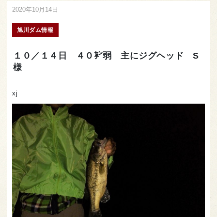
2020年10月14日
旭川ダム情報
１０／１４日 ４０㌢弱 主にジグヘッド S
様
xj