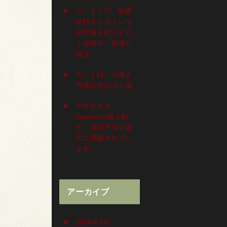
６／２７日 昨夜
毎秒３５０ｔ→今
日午後６時１６０
ｔ放流中・急速に
減少 !
６／１日 台風６
号接近前のダム湖
今年もカヌ－
Japancup第２戦
が、旭川下流で盛
大に開催されてい
ます。
アーカイブ
2026年7月