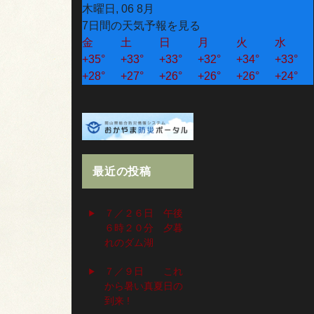
木曜日, 06 8月
7日間の天気予報を見る
金
土
日
月
火
水
+
35°
+
33°
+
33°
+
32°
+
34°
+
33°
+
28°
+
27°
+
26°
+
26°
+
26°
+
24°
最近の投稿
７／２６日 午後
６時２０分 夕暮
れのダム湖
７／９日 これ
から暑い真夏日の
到来 !