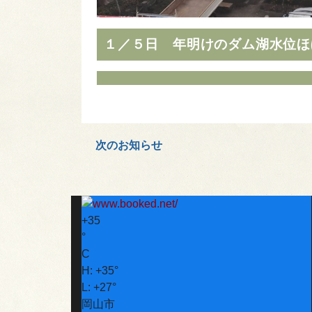
１／５日 年明けのダム湖水位ほ
次のお知らせ
+
35
°
C
H:
+
35°
L:
+
27°
岡山市