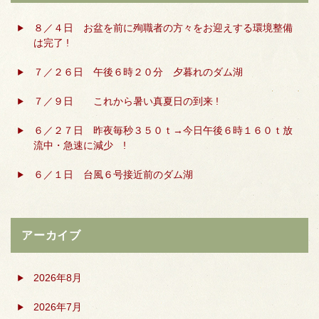
８／４日 お盆を前に殉職者の方々をお迎えする環境整備
は完了 !
７／２６日 午後６時２０分 夕暮れのダム湖
７／９日 これから暑い真夏日の到来 !
６／２７日 昨夜毎秒３５０ｔ→今日午後６時１６０ｔ放
流中・急速に減少 !
６／１日 台風６号接近前のダム湖
アーカイブ
2026年8月
2026年7月