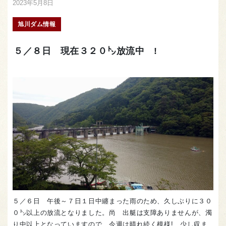
2023年5月8日
旭川ダム情報
５／８日 現在３２０㌧放流中 !
５／６日 午後～７日１日中纏まった雨のため、久しぶりに３０
０㌧以上の放流となりました。尚 出艇は支障ありませんが、濁
り中以上となっていますので、今週は晴れ続く模様! 少し収ま