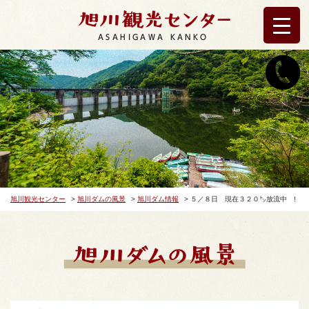
ASAHIGAWA KANKO
旭川観光センター
>
旭川ダムの風景
>
旭川ダム情報
>
５／８日 現在３２０㌧放流中 !