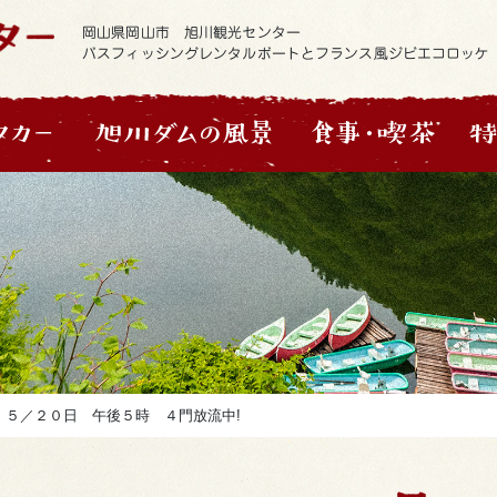
岡山県岡山市 旭川観光センター
バスフィッシングレンタルボートとフランス風ジビエコロッケ
>
５／２０日 午後５時 ４門放流中!