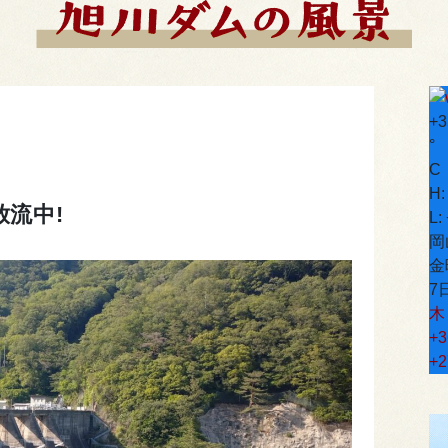
+
3
°
C
H
流中!
L:
岡
金
7
木
+
3
+
2