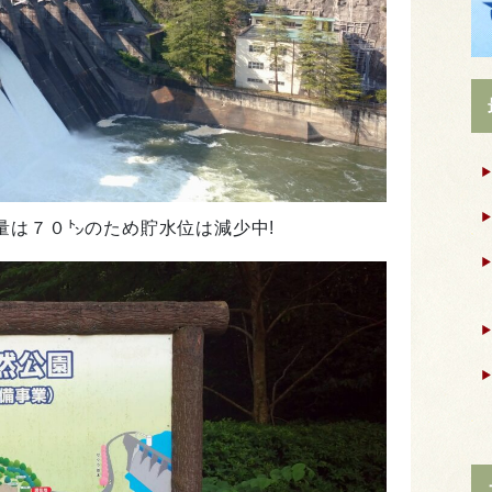
量は７０㌧のため貯水位は減少中!