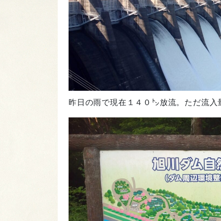
昨日の雨で現在１４０㌧放流。ただ流入