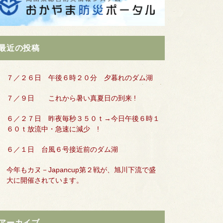
最近の投稿
７／２６日 午後６時２０分 夕暮れのダム湖
７／９日 これから暑い真夏日の到来 !
６／２７日 昨夜毎秒３５０ｔ→今日午後６時１
６０ｔ放流中・急速に減少 !
６／１日 台風６号接近前のダム湖
今年もカヌ－Japancup第２戦が、旭川下流で盛
大に開催されています。
アーカイブ