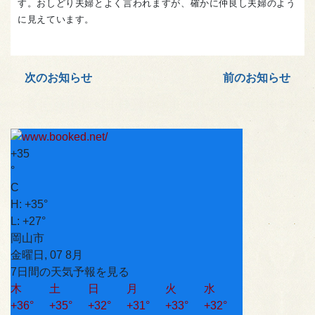
す。おしどり夫婦とよく言われますが、確かに仲良し夫婦のよう
に見えています。
次のお知らせ
前のお知らせ
+
35
°
C
H:
+
35°
L:
+
27°
岡山市
金曜日, 07 8月
7日間の天気予報を見る
木
土
日
月
火
水
+
36°
+
35°
+
32°
+
31°
+
33°
+
32°