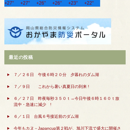
+
27°
+
27°
+
26°
+
26°
+
23°
+
22°
最近の投稿
７／２６日 午後６時２０分 夕暮れのダム湖
７／９日 これから暑い真夏日の到来 !
６／２７日 昨夜毎秒３５０ｔ→今日午後６時１６０ｔ放
流中・急速に減少 !
６／１日 台風６号接近前のダム湖
今年もカヌ－Japancup第２戦が、旭川下流で盛大に開催さ