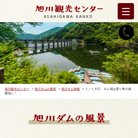
ASAHIGAWA KANKO
旭川観光センター
>
旭川ダムの風景
>
旭川ダム情報
>
１／１８日 ダム湖は渡り鳥の遊
園地に !